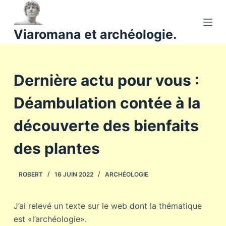
P
a
Viaromana et archéologie.
s
s
e
Dernière actu pour vous :
r
a
Déambulation contée à la
u
c
découverte des bienfaits
o
n
des plantes
t
e
ROBERT
16 JUIN 2022
ARCHÉOLOGIE
n
u
J’ai relevé un texte sur le web dont la thématique
est «l’archéologie».