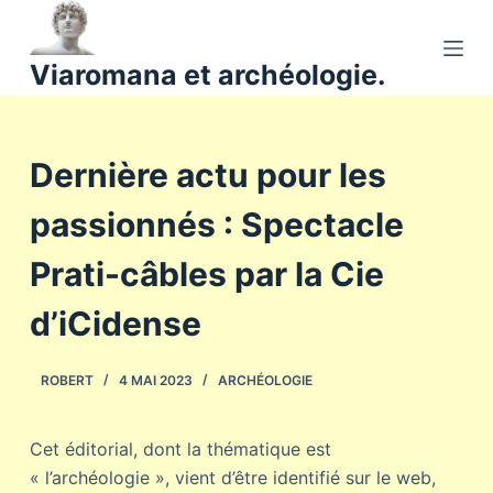
P
a
Viaromana et archéologie.
s
s
e
Dernière actu pour les
r
a
passionnés : Spectacle
u
c
Prati-câbles par la Cie
o
n
d’iCidense
t
e
ROBERT
4 MAI 2023
ARCHÉOLOGIE
n
u
Cet éditorial, dont la thématique est
« l’archéologie », vient d’être identifié sur le web,