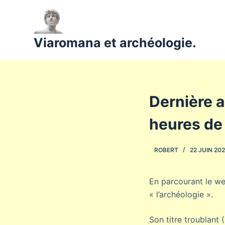
P
a
s
Viaromana et archéologie.
s
e
r
a
Dernière a
u
c
heures de
o
n
ROBERT
22 JUIN 20
t
e
n
En parcourant le we
u
« l’archéologie ».
Son titre troublant