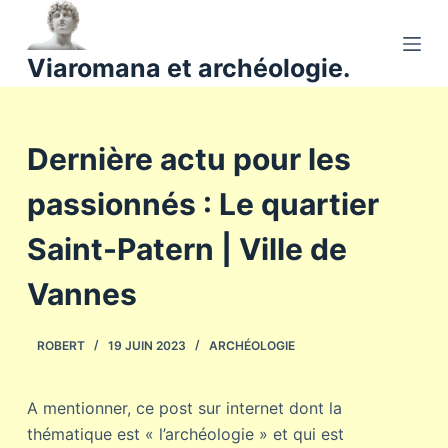
P
a
Viaromana et archéologie.
s
s
e
Dernière actu pour les
r
a
passionnés : Le quartier
u
c
Saint-Patern | Ville de
o
n
Vannes
t
e
ROBERT
19 JUIN 2023
ARCHÉOLOGIE
n
u
A mentionner, ce post sur internet dont la
thématique est « l’archéologie » et qui est