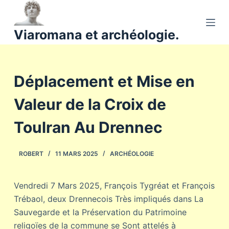
P
a
Viaromana et archéologie.
s
s
e
Déplacement et Mise en
r
a
Valeur de la Croix de
u
c
Toulran Au Drennec
o
n
ROBERT
11 MARS 2025
ARCHÉOLOGIE
t
e
n
Vendredi 7 Mars 2025, François Tygréat et François
u
Trébaol, deux Drennecois Très impliqués dans La
Sauvegarde et la Préservation du Patrimoine
religoïes de la commune se Sont attelés à