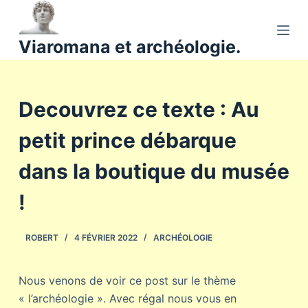
P
a
Viaromana et archéologie.
s
s
e
Decouvrez ce texte : Au
r
a
petit prince débarque
u
c
dans la boutique du musée
o
n
!
t
e
ROBERT
4 FÉVRIER 2022
ARCHÉOLOGIE
n
u
Nous venons de voir ce post sur le thème
« l’archéologie ». Avec régal nous vous en