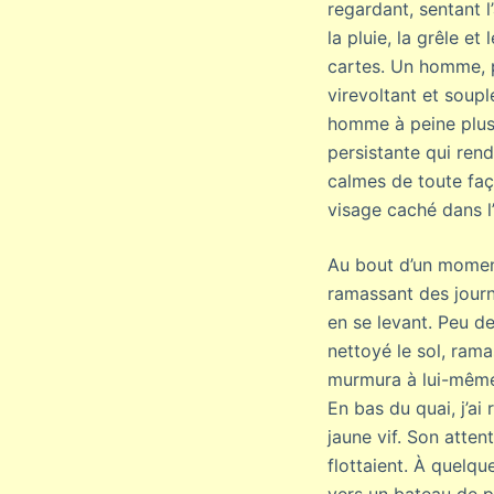
regardant, sentant l’
la pluie, la grêle e
cartes. Un homme, p
virevoltant et soupl
homme à peine plus 
persistante qui renda
calmes de toute faç
visage caché dans l
Au bout d’un moment
ramassant des journ
en se levant. Peu d
nettoyé le sol, ram
murmura à lui-même s
En bas du quai, j’ai
jaune vif. Son atten
flottaient. À quelq