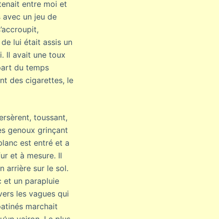
 tenait entre moi et
s avec un jeu de
’accroupit,
de lui était assis un
 Il avait une toux
lupart du temps
t des cigarettes, le
rsèrent, toussant,
les genoux grinçant
lanc est entré et a
r et à mesure. Il
arrière sur le sol.
c et un parapluie
vers les vagues qui
patinés marchait