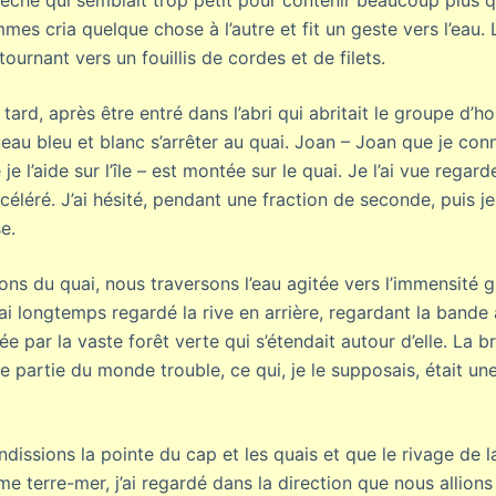
êche qui semblait trop petit pour contenir beaucoup plus qu
es cria quelque chose à l’autre et fit un geste vers l’eau.
tournant vers un fouillis de cordes et de filets.
tard, après être entré dans l’abri qui abritait le groupe d’
ateau bleu et blanc s’arrêter au quai. Joan – Joan que je con
je l’aide sur l’île – est montée sur le quai. Je l’ai vue regar
céléré. J’ai hésité, pendant une fraction de seconde, puis je 
e.
ns du quai, nous traversons l’eau agitée vers l’immensité g
 J’ai longtemps regardé la rive en arrière, regardant la band
ée par la vaste forêt verte qui s’étendait autour d’elle. La 
e partie du monde trouble, ce qui, je le supposais, était un
dissions la pointe du cap et les quais et que le rivage de la 
e terre-mer, j’ai regardé dans la direction que nous allion