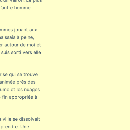
’un vairon. Le plus
 L’autre homme
hommes jouant aux
naissais à peine,
der autour de moi et
suis sorti vers elle
rise qui se trouve
e animée près des
brume et les nuages
e fin appropriée à
ville se dissolvait
s prendre. Une