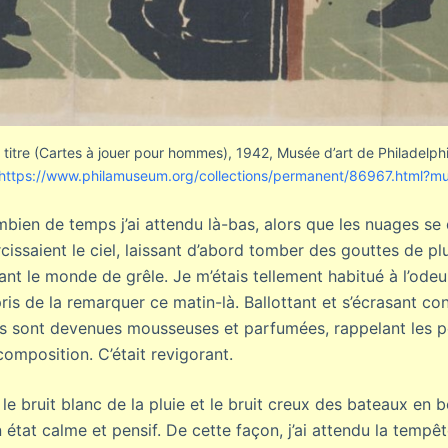
ns titre (Cartes à jouer pour hommes), 1942, Musée d’art de Philadelp
https://www.philamuseum.org/collections/permanent/86967.html?
en de temps j’ai attendu là-bas, alors que les nuages se 
issaient le ciel, laissant d’abord tomber des gouttes de pl
ant le monde de grêle. Je m’étais tellement habitué à l’ode
pris de la remarquer ce matin-là. Ballottant et s’écrasant cont
s sont devenues mousseuses et parfumées, rappelant les po
omposition. C’était revigorant.
le bruit blanc de la pluie et le bruit creux des bateaux en b
état calme et pensif. De cette façon, j’ai attendu la tempêt