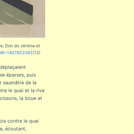
hie, Don de Jérôme et
mulR=1407603385
|12)
déplaçaient
uie éparses, puis
ur saumâtre de la
re le quai et la rive
issons, la boue et
ois contre le quai
e, écoutant,