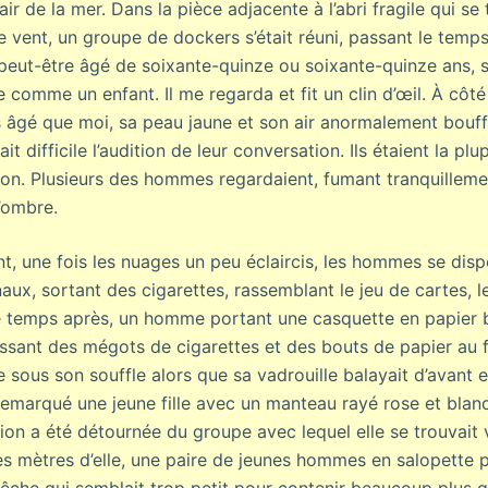
air de la mer. Dans la pièce adjacente à l’abri fragile qui se
t le vent, un groupe de dockers s’était réuni, passant le temp
eut-être âgé de soixante-quinze ou soixante-quinze ans, s
e comme un enfant. Il me regarda et fit un clin d’œil. À côté 
âgé que moi, sa peau jaune et son air anormalement bouffi.
it difficile l’audition de leur conversation. Ils étaient la p
on. Plusieurs des hommes regardaient, fumant tranquillemen
’ombre.
, une fois les nuages un peu éclaircis, les hommes se dispe
aux, sortant des cigarettes, rassemblant le jeu de cartes, 
e temps après, un homme portant une casquette en papier b
assant des mégots de cigarettes et des bouts de papier au fu
ous son souffle alors que sa vadrouille balayait d’avant en 
 remarqué une jeune fille avec un manteau rayé rose et blan
tion a été détournée du groupe avec lequel elle se trouvait 
ues mètres d’elle, une paire de jeunes hommes en salopette 