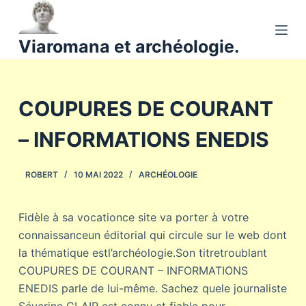
P
a
Viaromana et archéologie.
s
s
e
COUPURES DE COURANT
r
a
– INFORMATIONS ENEDIS
u
c
o
ROBERT
10 MAI 2022
ARCHÉOLOGIE
n
t
Fidèle à sa vocationce site va porter à votre
e
connaissanceun éditorial qui circule sur le web dont
n
la thématique estl’archéologie.Son titretroublant
u
COUPURES DE COURANT – INFORMATIONS
ENEDIS parle de lui-même. Sachez quele journaliste