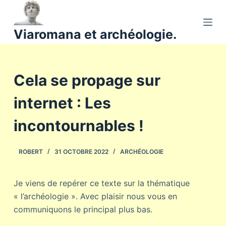
P
a
Viaromana et archéologie.
s
s
e
Cela se propage sur
r
a
internet : Les
u
c
incontournables !
o
n
ROBERT
31 OCTOBRE 2022
ARCHÉOLOGIE
t
e
n
Je viens de repérer ce texte sur la thématique
u
« l’archéologie ». Avec plaisir nous vous en
communiquons le principal plus bas.