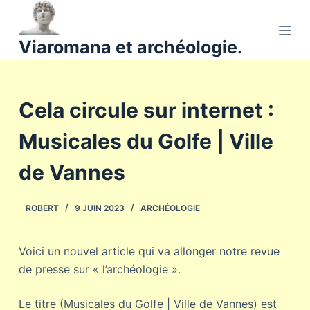
P
a
Viaromana et archéologie.
s
s
e
Cela circule sur internet :
r
a
Musicales du Golfe | Ville
u
c
de Vannes
o
n
ROBERT
9 JUIN 2023
ARCHÉOLOGIE
t
e
n
Voici un nouvel article qui va allonger notre revue
u
de presse sur « l’archéologie ».
Le titre (Musicales du Golfe | Ville de Vannes) est