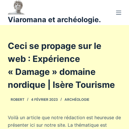
P
a
Viaromana et archéologie.
s
s
e
Ceci se propage sur le
r
a
web : Expérience
u
c
« Damage » domaine
o
n
nordique | Isère Tourisme
t
e
ROBERT
4 FÉVRIER 2023
ARCHÉOLOGIE
n
u
Voilà un article que notre rédaction est heureuse de
présenter ici sur notre site. La thématique est