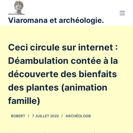
P
a
Viaromana et archéologie.
s
s
e
Ceci circule sur internet :
r
a
Déambulation contée à la
u
c
découverte des bienfaits
o
n
des plantes (animation
t
famille)
e
n
u
ROBERT
7 JUILLET 2022
ARCHÉOLOGIE