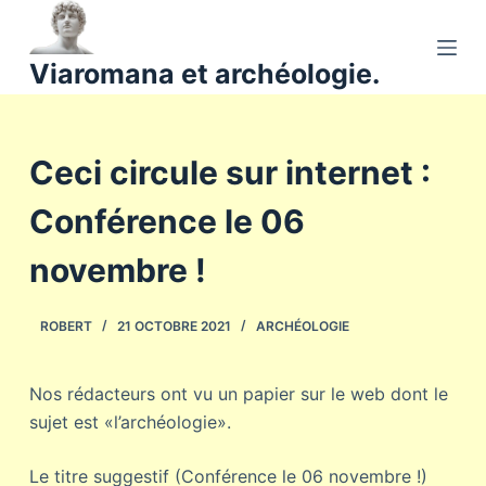
P
a
Viaromana et archéologie.
s
s
e
Ceci circule sur internet :
r
a
Conférence le 06
u
c
novembre !
o
n
ROBERT
21 OCTOBRE 2021
ARCHÉOLOGIE
t
e
n
Nos rédacteurs ont vu un papier sur le web dont le
u
sujet est «l’archéologie».
Le titre suggestif (Conférence le 06 novembre !)