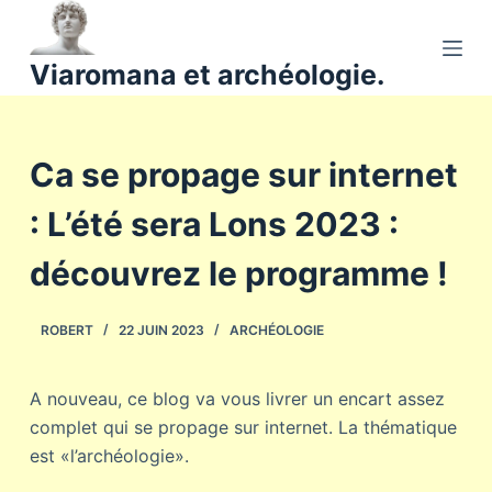
P
a
Viaromana et archéologie.
s
s
e
Ca se propage sur internet
r
a
: L’été sera Lons 2023 :
u
c
découvrez le programme !
o
n
ROBERT
22 JUIN 2023
ARCHÉOLOGIE
t
e
n
A nouveau, ce blog va vous livrer un encart assez
u
complet qui se propage sur internet. La thématique
est «l’archéologie».