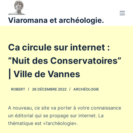
P
a
Viaromana et archéologie.
s
s
e
Ca circule sur internet :
r
a
“Nuit des Conservatoires”
u
c
| Ville de Vannes
o
n
ROBERT
26 DÉCEMBRE 2022
ARCHÉOLOGIE
t
e
n
A nouveau, ce site va porter à votre connaissance
u
un éditorial qui se propage sur internet. La
thématique est «l’archéologie».