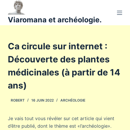
P
a
Viaromana et archéologie.
s
s
e
Ca circule sur internet :
r
a
Découverte des plantes
u
c
médicinales (à partir de 14
o
n
ans)
t
e
ROBERT
16 JUIN 2022
ARCHÉOLOGIE
n
u
Je vais tout vous révéler sur cet article qui vient
d’être publié, dont le thème est «l’archéologie».