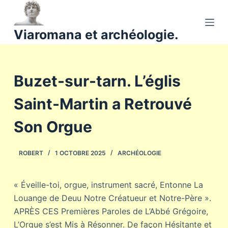
P
a
Viaromana et archéologie.
s
s
e
Buzet-sur-tarn. L’églis
r
a
Saint-Martin a Retrouvé
u
c
Son Orgue
o
n
ROBERT
1 OCTOBRE 2025
ARCHÉOLOGIE
t
e
n
« Éveille-toi, orgue, instrument sacré, Entonne La
u
Louange de Deuu Notre Créatueur et Notre-Père ».
APRÈS CES Premières Paroles de L’Abbé Grégoire,
L’Orgue s’est Mis à Résonner. De façon Hésitante et