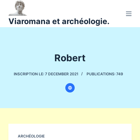
P
a
Viaromana et archéologie.
s
s
e
r
Robert
a
u
c
INSCRIPTION LE: 7 DECEMBER 2021
PUBLICATIONS: 749
o
n
t
e
n
u
ARCHÉOLOGIE