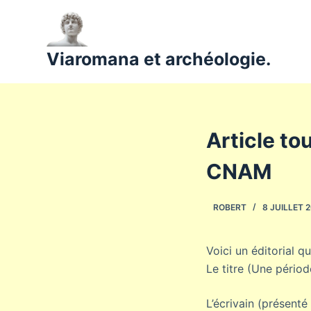
P
a
s
Viaromana et archéologie.
s
e
r
a
Article tou
u
c
CNAM
o
n
ROBERT
8 JUILLET 
t
e
n
Voici un éditorial qu
u
Le titre (Une pério
L’écrivain (présent