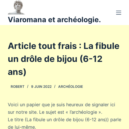
P
a
Viaromana et archéologie.
s
s
e
Article tout frais : La fibule
r
a
un drôle de bijou (6-12
u
c
ans)
o
n
ROBERT
9 JUIN 2022
ARCHÉOLOGIE
t
e
n
Voici un papier que je suis heureux de signaler ici
u
sur notre site. Le sujet est « l’archéologie ».
Le titre (La fibule un drôle de bijou (6-12 ans)) parle
de lui-même.