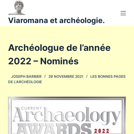
P
a
Viaromana et archéologie.
s
s
e
Archéologue de l’année
r
a
2022 – Nominés
u
c
o
JOSEPH BARBIER
29 NOVEMBRE 2021
LES BONNES PAGES
DE L'ARCHÉOLOGIE
n
t
e
n
u