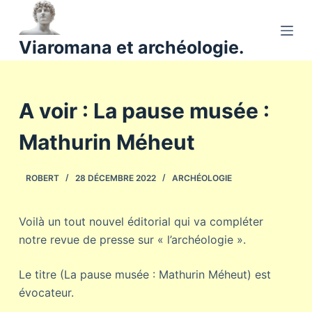
P
a
Viaromana et archéologie.
s
s
e
A voir : La pause musée :
r
a
Mathurin Méheut
u
c
o
ROBERT
28 DÉCEMBRE 2022
ARCHÉOLOGIE
n
t
Voilà un tout nouvel éditorial qui va compléter
e
notre revue de presse sur « l’archéologie ».
n
u
Le titre (La pause musée : Mathurin Méheut) est
évocateur.