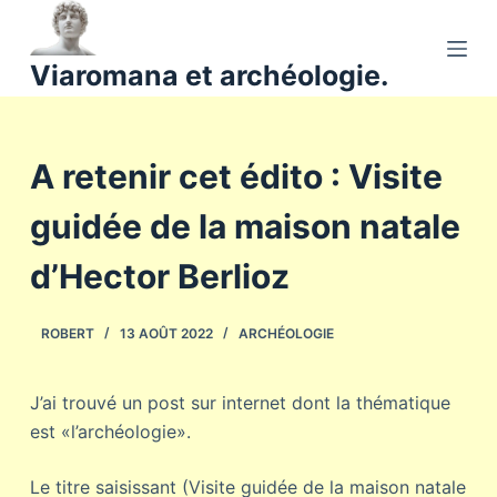
P
a
Viaromana et archéologie.
s
s
e
A retenir cet édito : Visite
r
a
guidée de la maison natale
u
c
d’Hector Berlioz
o
n
ROBERT
13 AOÛT 2022
ARCHÉOLOGIE
t
e
n
J’ai trouvé un post sur internet dont la thématique
u
est «l’archéologie».
Le titre saisissant (Visite guidée de la maison natale