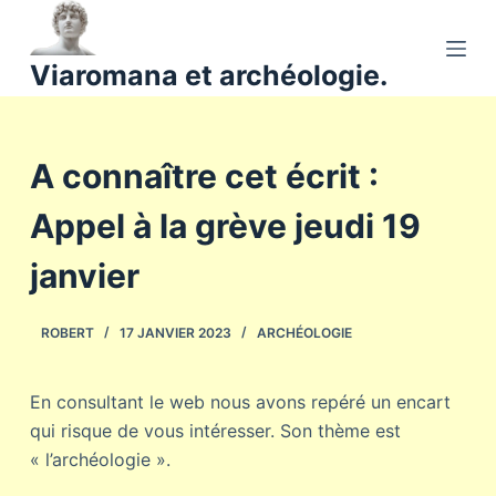
P
a
Viaromana et archéologie.
s
s
e
A connaître cet écrit :
r
a
Appel à la grève jeudi 19
u
c
janvier
o
n
ROBERT
17 JANVIER 2023
ARCHÉOLOGIE
t
e
n
En consultant le web nous avons repéré un encart
u
qui risque de vous intéresser. Son thème est
« l’archéologie ».