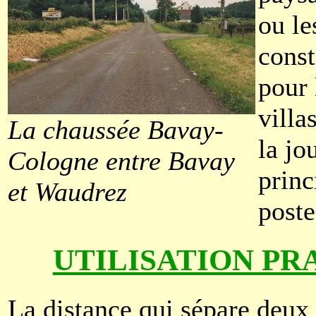
ou le
const
pour 
villa
La chaussée Bavay-
la jo
Cologne entre Bavay
princ
et Waudrez
poste
UTILISATION PR
La distance qui sépare deux